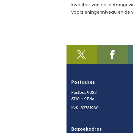
kwaliteit van de leefomgev
voorzieningenniveau en de
@regiofoodvalley
(Verwijst
/https:/
(Verwijst
naar
naar
een
een
externe
externe
Postadres
website)
website)
Postbus 9022
6710 HK Ede
KvK: 53751930
Bezoekadres