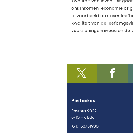
kwaliteit van leven. Dit gaa
ons inkomen, economie of g
bijvoorbeeld ook over leefba
kwaliteit van de leefomgev
voorzieningenniveau en de
@regiofoodvalley
(Verwijst
/https:/
(Verwijst
naar
naar
een
een
externe
externe
Postadres
website)
website)
Postbus 9022
6710 HK Ede
KvK: 53751930